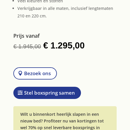
Veel kleuren en stoffen
Verkrijgbaar in alle maten, inclusief lengtematen
210 en 220 cm.
Prijs vanaf
Oorspronkelijke
€
1.295,00
Huidige
€
1.945,00
prijs
prijs
was:
is:
€ 1.945,00.
€ 1.295,00.
Bezoek ons
Stel boxspring samen
Wilt u binnenkort heerlijk slapen in een
nieuw bed? Profiteer nu van kortingen tot
wel 70% op snel leverbare boxsprings in