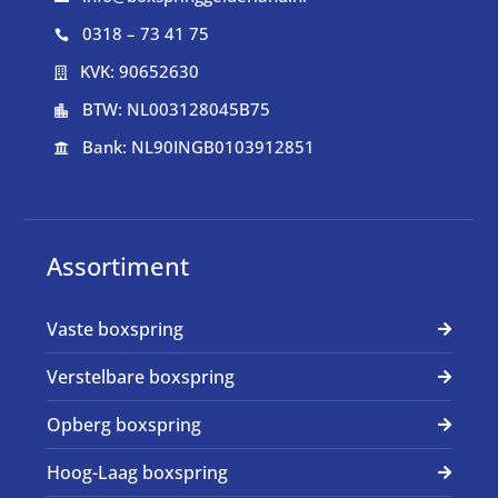
0318 – 73 41 75

KVK: 90652630

BTW: NL003128045B75

Bank: NL90INGB0103912851

Assortiment
Vaste boxspring
Verstelbare boxspring
Opberg boxspring
Hoog-Laag boxspring