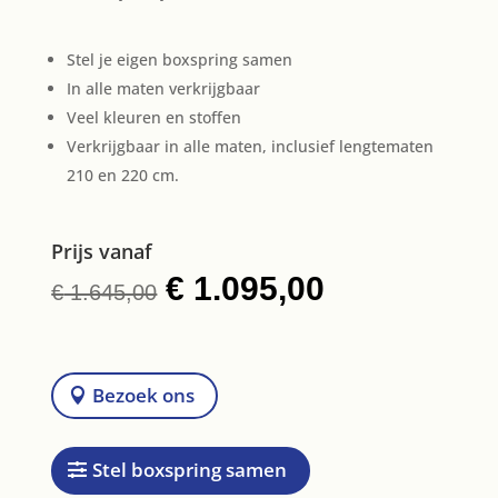
Stel je eigen boxspring samen
In alle maten verkrijgbaar
Veel kleuren en stoffen
Verkrijgbaar in alle maten, inclusief lengtematen
210 en 220 cm.
Prijs vanaf
Oorspronkelijke
€
1.095,00
Huidige
€
1.645,00
prijs
prijs
was:
is:
€ 1.645,00.
€ 1.095,00.
Bezoek ons
Stel boxspring samen