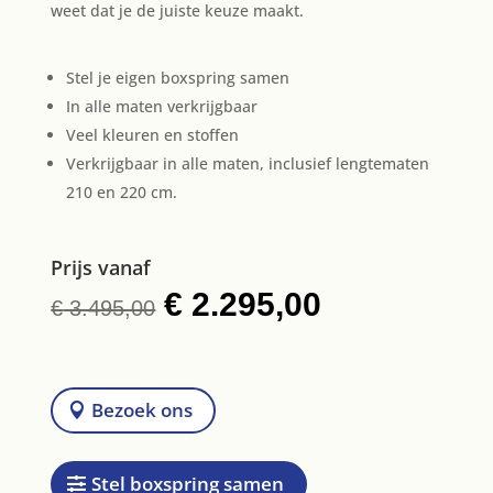
weet dat je de juiste keuze maakt.
Stel je eigen boxspring samen
In alle maten verkrijgbaar
Veel kleuren en stoffen
Verkrijgbaar in alle maten, inclusief lengtematen
210 en 220 cm.
Prijs vanaf
Oorspronkelijke
€
2.295,00
Huidige
€
3.495,00
prijs
prijs
was:
is:
€ 3.495,00.
€ 2.295,00.
Bezoek ons
Stel boxspring samen