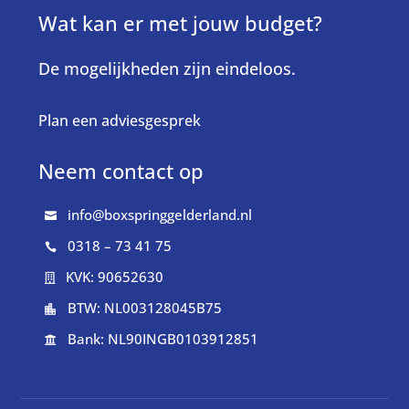
Wat kan er met jouw budget?
De mogelijkheden zijn eindeloos.
Plan een adviesgesprek
Neem contact op
info@boxspringgelderland.nl

0318 – 73 41 75

KVK: 90652630

BTW: NL003128045B75

Bank: NL90INGB0103912851
