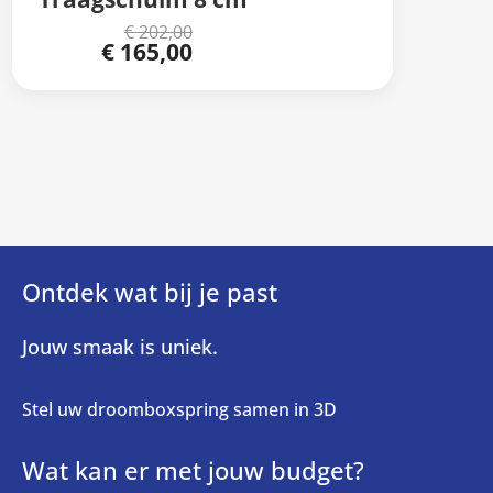
€
202,00
Oorspronkelijke
€
165,00
Huidige
prijs
prijs
was:
is:
€ 202,00.
€ 165,00.
Ontdek wat bij je past
Jouw smaak is uniek.
Stel uw droomboxspring samen in 3D
Wat kan er met jouw budget?