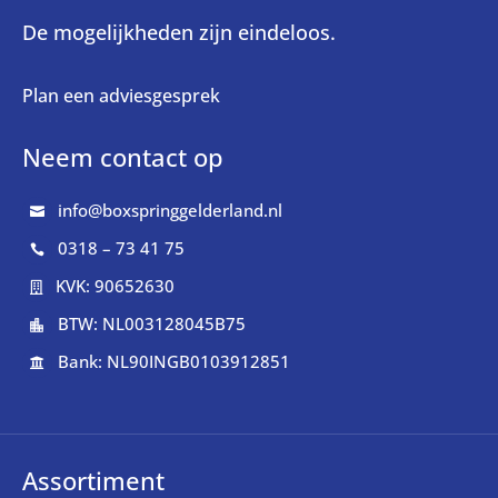
De mogelijkheden zijn eindeloos.
Plan een adviesgesprek
Neem contact op
info@boxspringgelderland.nl

0318 – 73 41 75

KVK: 90652630

BTW: NL003128045B75

Bank: NL90INGB0103912851

Assortiment