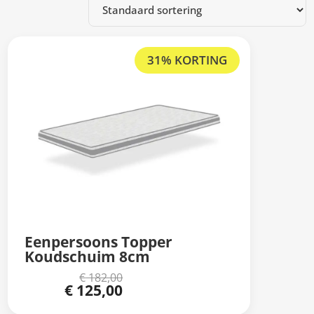
31% KORTING
Eenpersoons Topper
Koudschuim 8cm
€
182,00
Oorspronkelijke
€
125,00
Huidige
prijs